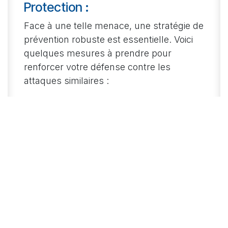
Protection :
Face à une telle menace, une stratégie de
prévention robuste est essentielle. Voici
quelques mesures à prendre pour
renforcer votre défense contre les
attaques similaires :
1. Éducation et Sensibilisation :
Informez-vous sur
les dernières menaces et sensibilisez les
membres de votre organisation ou votre famille
aux bonnes pratiques en matière de sécurité en
ligne.
2. Mises à Jour Régulières :
Gardez vos
systèmes d'exploitation et vos logiciels à jour