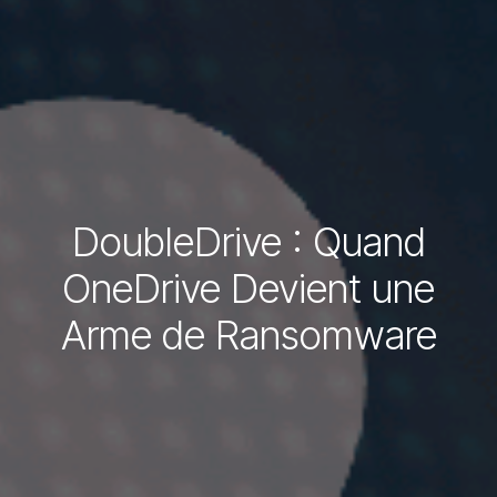
DoubleDrive : Quand
OneDrive Devient une
Arme de Ransomware