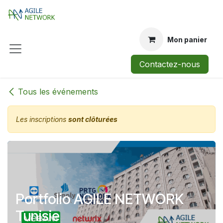
Se rendre au contenu
Mon panier
Contactez-nous
Tous les événements
Les inscriptions
sont clôturées
Portfolio AGILE NETWORK
Tunisie