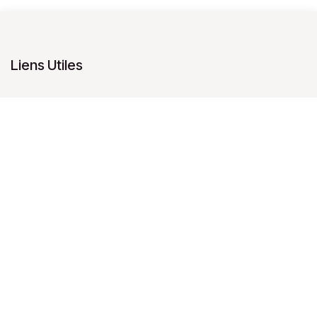
Liens Utiles
Accueil
Sécurité informatique
Blog
Interventions
Accès Portail
Devenez partenaire
Contactez-nous
À propos
Agile Network est un fournisseur de logiciels de